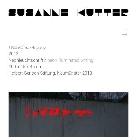
Zum
Inhalt
springen
I Will Kill You Anyway
2013
Neonleuchtschrift /
neon illuminated writing
400 x 15 x 45 cm
Herbert-Gerisch-Stiftung, Neumünster 2013