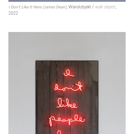
I Don't Like It Here (James Dean)
, Wandobjekt /
wall object
,
2022