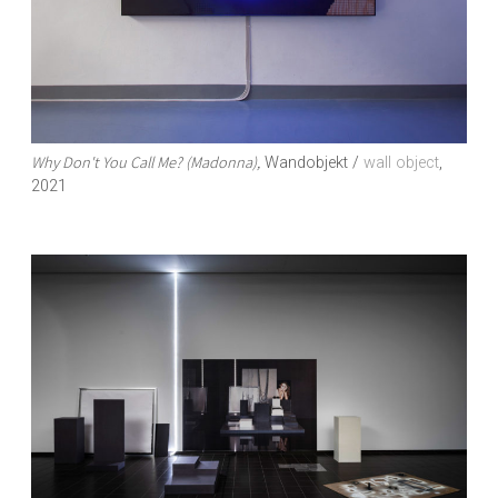
Why Don't You Call Me? (Madonna),
Wandobjekt /
wall object
,
2021