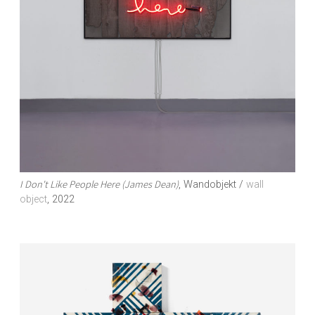
I Don't Like People Here (James Dean)
, Wandobjekt /
wall
object
, 2022