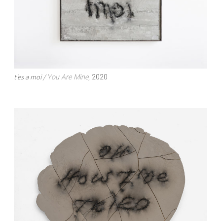
t'es a moi /
You Are Mine
, 2020