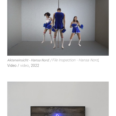
Akteneinsicht - Hansa Nord
/
,
File Inspection - Hansa Nord
Video /
video
, 2022