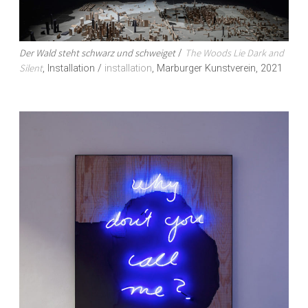
Der Wald steht schwarz und schweiget
The Woods Lie Dark and
/
Silent
, Installation /
installation
, Marburger Kunstverein, 2021