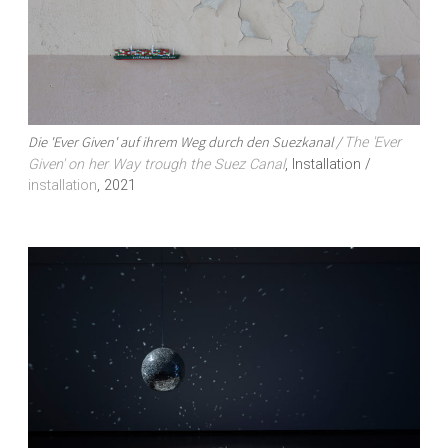
Die 'Ever Given' auf ihrem Weg durch den Suezkanal /
The 'Ever
Given' on her Way trough the Suez Canal
, Installation /
installation
, 2021