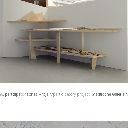
e)
, partizipatorisches Projekt/
participatory project
, Städtische Galerie