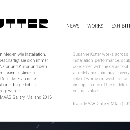
NEWS
WORKS
EXHIBIT
 Medien wie Installation,
Susanne Kutter works across a 
 beschäftigt sie sich immer
installation, performance, scu
 Natur und Kultur und dem
concerned with the catastrophi
hen Leben. In diesem
of safety and intimacy in every
olle der Frau in der
role of women in western socie
t einer bürgerlichen
disappearence of the middle cl
prägt wurde.
cultural values.
. MAAB Gallery, Mailand 2018.
from: MAAB Gallery, Milan (201