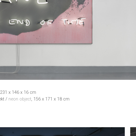
 231 x 146 x 16 cm
ekt /
neon object
, 156 x 171 x 18 cm