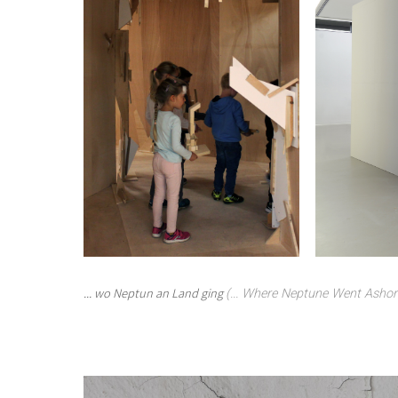
... wo Neptun an Land ging
(... Where Neptune Went Ashor