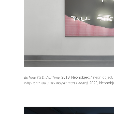
Be Mine Till End of Time
, 2019, Neonobjekt /
neon object
,
Why Don't You Just Enjoy It? (Kurt Cobain)
, 2020, Neonobj